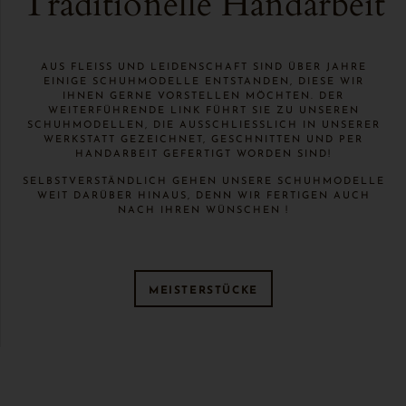
Traditionelle Handarbeit
AUS FLEISS UND LEIDENSCHAFT SIND ÜBER JAHRE E
INIGE SCHUHMODELLE ENTSTANDEN, DIESE WIR I
HNEN GERNE VORSTELLEN MÖCHTEN. DER W
EITERFÜHRENDE LINK FÜHRT SIE ZU UNSEREN S
CHUHMODELLEN, DIE AUSSCHLIESSLICH IN UNSERER WE
RKSTATT GEZEICHNET, GESCHNITTEN UND PER HA
NDARBEIT GEFERTIGT WORDEN SIND!
SELBSTVERSTÄNDLICH GEHEN UNSERE SCHUHMODELLE
WEIT DARÜBER HINAUS, DENN WIR FERTIGEN AUCH
NACH IHREN WÜNSCHEN !
MEISTERSTÜCKE