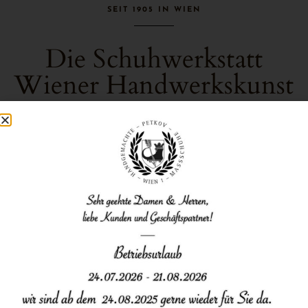
SEIT 1905 IN WIEN
Die Schuhwerkstatt
Wiener Handwerkskunst
“ÄLTESTE SCHUHWERKSTATT IN DER
MAHLERSTRASSE
,
DIE VON BEGINN AN REPARATUREN & MASSSCHUHE IN H
ÖCHSTER QUALITÄT UND EXQUISITÄT GEFERTIGT HAT”
HERZLICH WILLKOMMEN !