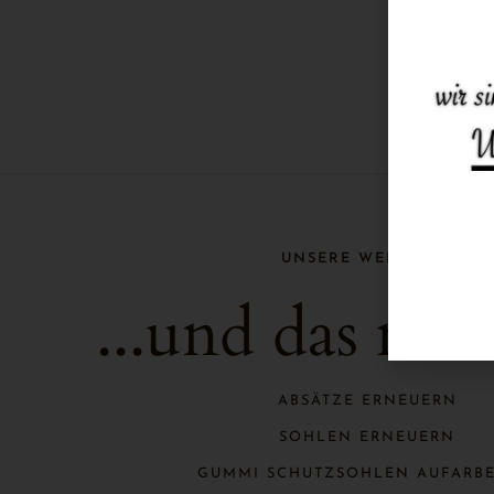
UNSERE WERKSTATT
...und das ma
ABSÄTZE ERNEUERN
SOHLEN ERNEUERN
GUMMI SCHUTZSOHLEN AUFARB