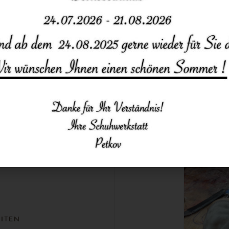
chbare
EITEN