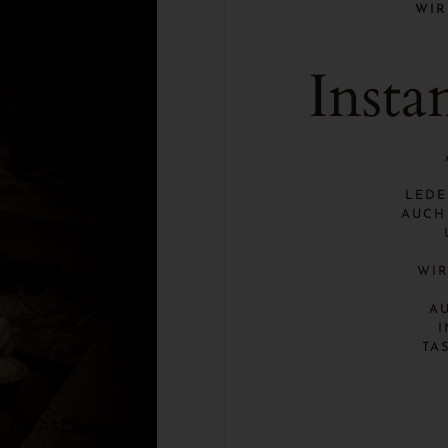
WIR
Insta
LEDE
AUCH
WIR
A
I
TA