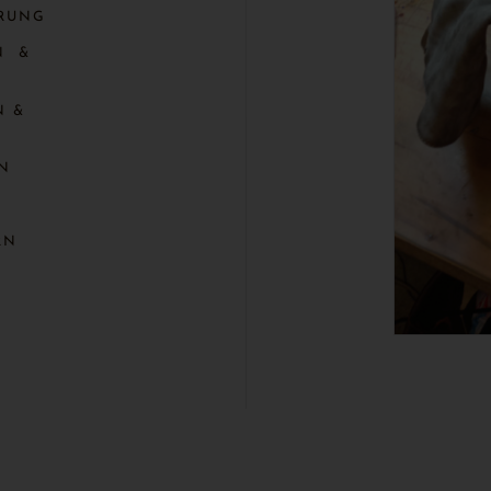
RUNG
N &
N &
RN
RN
N